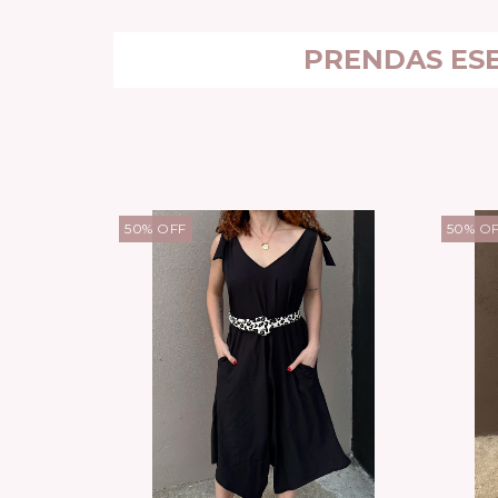
PRENDAS ESE
50
%
OFF
50
%
O