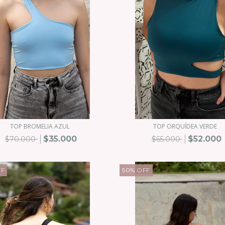
TOP BROMELIA AZUL
TOP ORQUÍDEA VERDE
$35.000
$52.000
$70.000
$65.000
FF
50
%
OFF