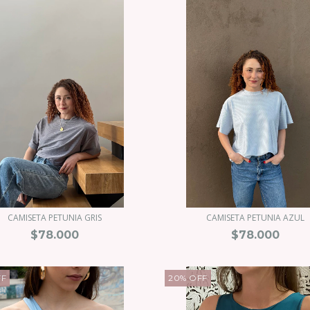
CAMISETA PETUNIA GRIS
CAMISETA PETUNIA AZUL
$78.000
$78.000
FF
20
%
OFF