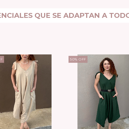
NCIALES QUE SE ADAPTAN A TOD
FF
50
%
OFF