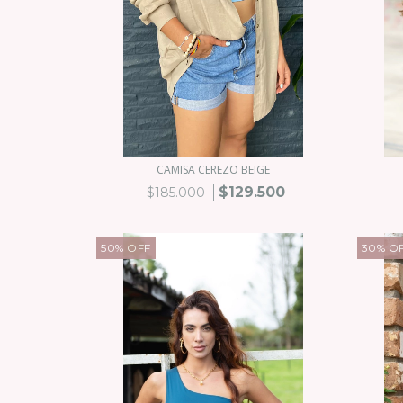
CAMISA CEREZO BEIGE
$129.500
$185.000
50
%
OFF
30
%
O