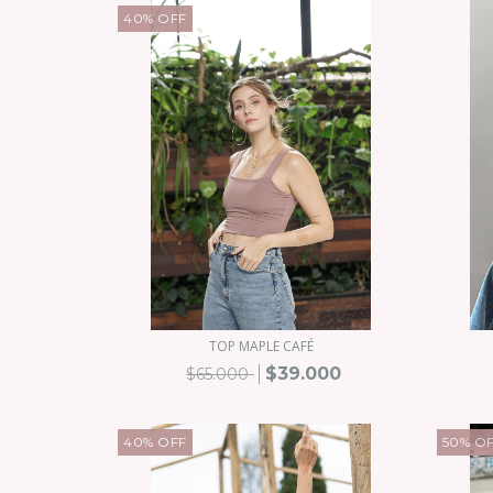
40
%
OFF
TOP MAPLE CAFÉ
$39.000
$65.000
40
%
OFF
50
%
O