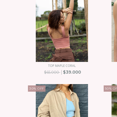
TOP MAPLE CORAL
$39.000
$65.000
30
%
OFF
50
%
O