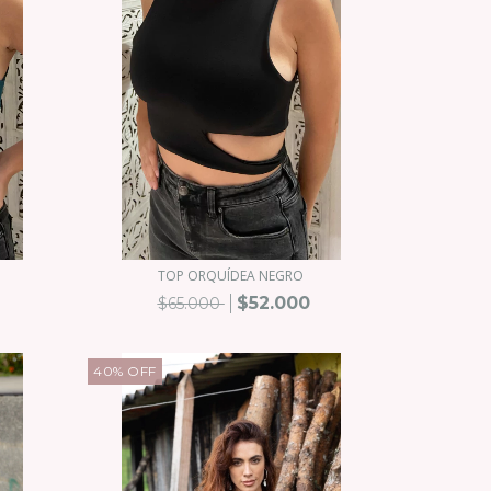
TOP ORQUÍDEA NEGRO
$52.000
$65.000
40
%
OFF