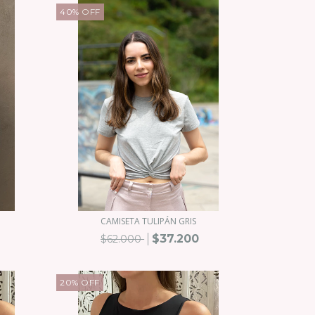
40
%
OFF
CAMISETA TULIPÁN GRIS
$37.200
$62.000
20
%
OFF