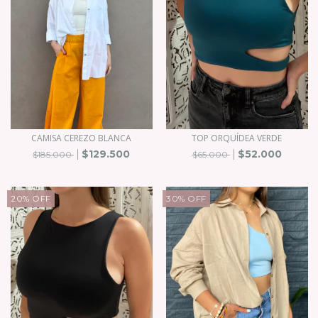
CAMISA CEREZO BLANCA
TOP ORQUÍDEA VERDE
$129.500
$52.000
$185.000
$65.000
20
%
OFF
30
%
OFF