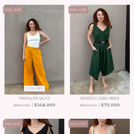
20
%
OFF
50
%
OFF
2 COLORES
PANTALÓN SAUCE
ENTERIZO CEIBA VERDE
$148.000
$75.000
$185.000
$150.000
50
%
OFF
50
%
OFF