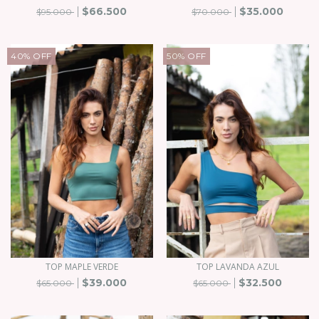
$66.500
$35.000
$95.000
$70.000
40
%
OFF
50
%
OFF
TOP MAPLE VERDE
TOP LAVANDA AZUL
$39.000
$32.500
$65.000
$65.000