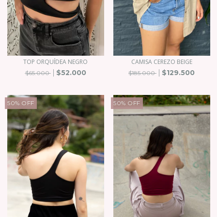
TOP ORQUÍDEA NEGRO
CAMISA CEREZO BEIGE
$52.000
$129.500
$65.000
$185.000
50
%
OFF
50
%
OFF