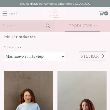
Envíos gratis por compras superiores a $200.000
0
MENÚ
PRODUCTOS
Inicio
/
Productos
Ordenar por
FILTRAR