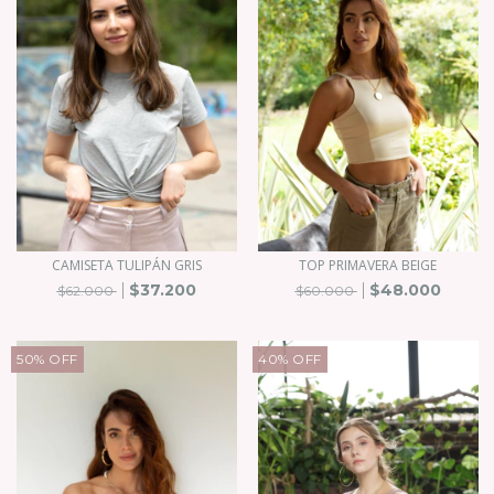
CAMISETA TULIPÁN GRIS
TOP PRIMAVERA BEIGE
$37.200
$48.000
$62.000
$60.000
50
%
OFF
40
%
OFF