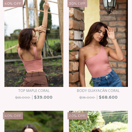
40
%
OFF
30
%
OFF
TOP MAPLE CORAL
BODY GUAYACÁN CORAL
$39.000
$68.600
$65.000
$98.000
40
%
OFF
20
%
OFF