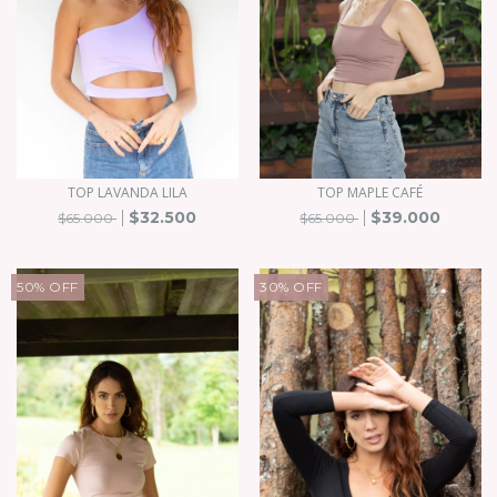
TOP LAVANDA LILA
TOP MAPLE CAFÉ
$32.500
$39.000
$65.000
$65.000
50
%
OFF
30
%
OFF