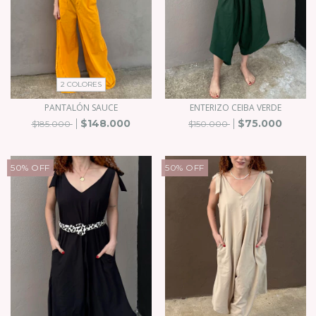
2 COLORES
PANTALÓN SAUCE
ENTERIZO CEIBA VERDE
$148.000
$75.000
$185.000
$150.000
50
%
OFF
50
%
OFF