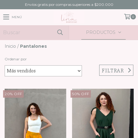
Envíos gratis por compras superiores a $200.000
0
MENÚ
PRODUCTOS
Inicio
/
Pantalones
Ordenar por
FILTRAR
20
%
OFF
50
%
OFF