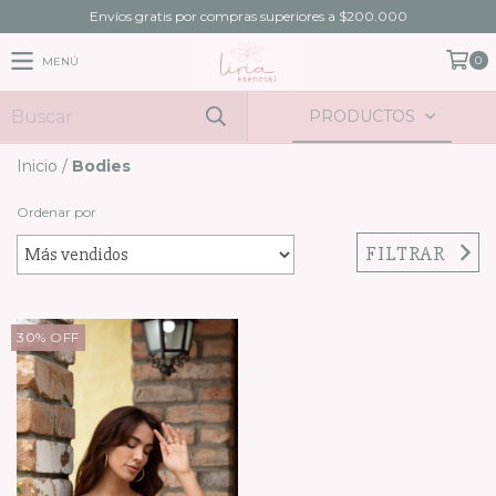
Envíos gratis por compras superiores a $200.000
0
MENÚ
PRODUCTOS
Inicio
/
Bodies
Ordenar por
FILTRAR
30
%
OFF