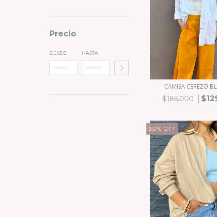
Precio
DESDE
HASTA
CAMISA CEREZO B
$12
$185.000
30
%
OFF