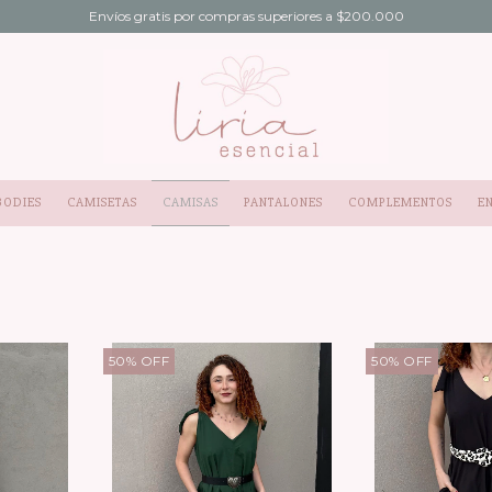
Envíos gratis por compras superiores a $200.000
BODIES
CAMISETAS
CAMISAS
PANTALONES
COMPLEMENTOS
E
50
%
OFF
50
%
OFF