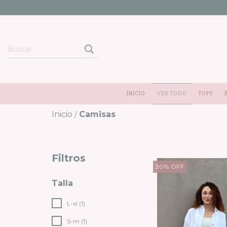
INICIO
VER TODO
TOPS
Inicio
Camisas
/
Filtros
30
%
OFF
Talla
L-xl (1)
S-m (1)